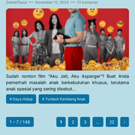
DokterTaura
November 10, 2024
51 komentar
Sudah nonton film "Aku Jati, Aku Asperger"? Buat Anda
pemerhati masalah anak berkebutuhan khusus, terutama
anak spesial yang sering disebut…
Gaya Hidup
Tumbuh Kembang Anak
1 – 7 / 148
1
2
3
…
22
›