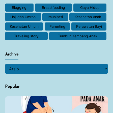
Blogging
Breastfeeding
Gaya Hidup
Haji dan Umroh
Imunisasi
Kesehatan Anak
Kesehatan Umum
Parenting
Perawatan Bayi
Traveling story
Tumbuh Kembang Anak
Archive
Popular