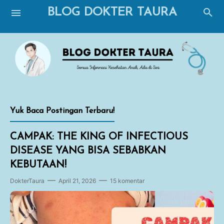
BLOG DOKTER TAURA
Yuk Baca Postingan Terbaru!
Blogging
CAMPAK: THE KING OF INFECTIOUS
Breastfeeding
DISEASE YANG BISA SEBABKAN
Perawatan Bayi
KEBUTAAN!
DokterTaura
April 21, 2026
15 komentar
Imunisasi
Tumbuh Kembang