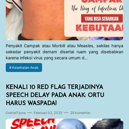
Parenting
Traveling Story
Kesehatan Umum
Gaya Hidup
Penyakit Campak atau Morbili atau Measles, sekilas hanya
Haji dan Umroh
sekedar penyakit demam disertai ruam yang disebabkan
karena infeksi virus yang secara umum d…
Kesehatan Anak
Kesehatan Anak
KENALI 10 RED FLAG TERJADINYA
SPEECH DELAY PADA ANAK: ORTU
HARUS WASPADA!
DokterTaura
Februari 02, 2025
29 komentar