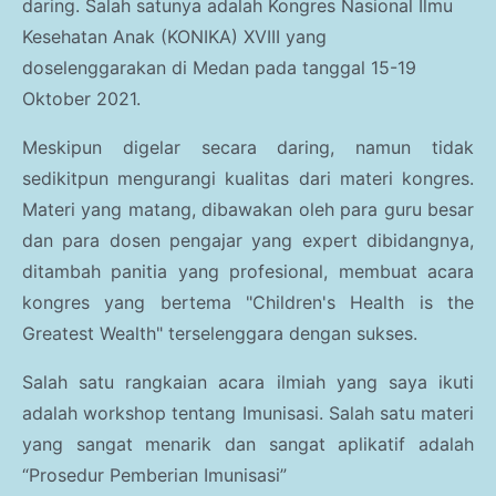
Parenting
daring. Salah satunya adalah Kongres Nasional Ilmu
Kesehatan Anak (KONIKA) XVIII yang
Traveling Story
doselenggarakan di Medan pada tanggal 15-19
Oktober 2021.
Kesehatan Umum
Meskipun digelar secara daring, namun tidak
Gaya Hidup
sedikitpun mengurangi kualitas dari materi kongres.
Haji dan Umroh
Materi yang matang, dibawakan oleh para guru besar
dan para dosen pengajar yang expert dibidangnya,
Kesehatan Anak
ditambah panitia yang profesional, membuat acara
kongres yang bertema "Children's Health is the
Greatest Wealth" terselenggara dengan sukses.
Salah satu rangkaian acara ilmiah yang saya ikuti
adalah workshop tentang Imunisasi. Salah satu materi
yang sangat menarik dan sangat aplikatif adalah
“Prosedur Pemberian Imunisasi”