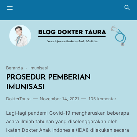
Beranda
›
Imunisasi
Blogging
PROSEDUR PEMBERIAN
Breastfeeding
IMUNISASI
Perawatan Bayi
DokterTaura
November 14, 2021
105 komentar
Imunisasi
Lagi-lagi pandemi Covid-19 mengharuskan beberapa
acara ilmiah tahunan yang diselenggarakan oleh
Tumbuh Kembang
Ikatan Dokter Anak Indonesia (IDAI) dilakukan secara