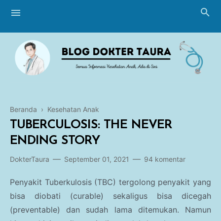
Beranda
›
Kesehatan Anak
Blogging
TUBERCULOSIS: THE NEVER
Breastfeeding
ENDING STORY
Perawatan Bayi
DokterTaura
September 01, 2021
94 komentar
Imunisasi
Penyakit Tuberkulosis (TBC) tergolong penyakit yang
bisa diobati (curable) sekaligus bisa dicegah
Tumbuh Kembang
(preventable) dan sudah lama ditemukan. Namun