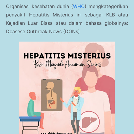
Parenting
Organisasi kesehatan dunia (
WHO
) mengkategorikan
Traveling Story
penyakit Hepatitis Misterius ini sebagai KLB atau
Kejadian Luar Biasa atau dalam bahasa globalnya:
Kesehatan Umum
Deasese Outbreak News (DONs)
Gaya Hidup
Haji dan Umroh
Kesehatan Anak