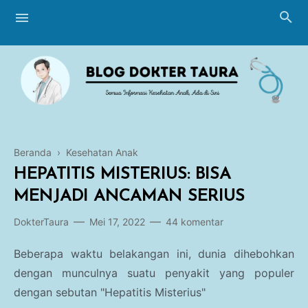
Beranda
›
Kesehatan Anak
Blogging
HEPATITIS MISTERIUS: BISA
Breastfeeding
MENJADI ANCAMAN SERIUS
Perawatan Bayi
DokterTaura
Mei 17, 2022
44 komentar
Imunisasi
Beberapa waktu belakangan ini, dunia dihebohkan
dengan munculnya suatu penyakit yang populer
Tumbuh Kembang
dengan sebutan "Hepatitis Misterius"