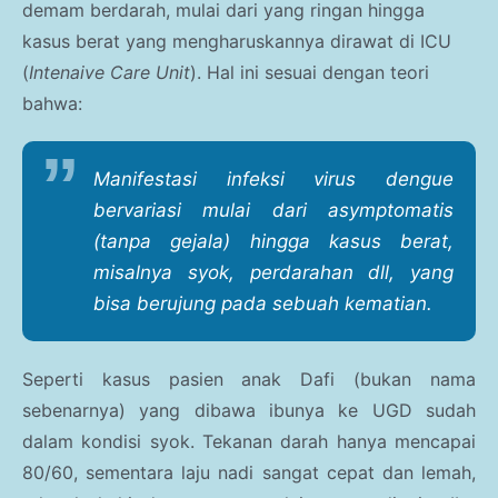
Parenting
demam berdarah, mulai dari yang ringan hingga
kasus berat yang mengharuskannya dirawat di ICU
Traveling Story
(
Intenaive Care Unit
). Hal ini sesuai dengan teori
Kesehatan Umum
bahwa:
Gaya Hidup
Manifestasi infeksi virus dengue
Haji dan Umroh
bervariasi mulai dari
asymptomatis
(tanpa gejala) hingga kasus berat,
Kesehatan Anak
misalnya syok, perdarahan dll, yang
bisa berujung pada sebuah kematian.
Seperti kasus pasien anak Dafi (bukan nama
sebenarnya) yang dibawa ibunya ke UGD sudah
dalam kondisi syok. Tekanan darah hanya mencapai
80/60, sementara laju nadi sangat cepat dan lemah,