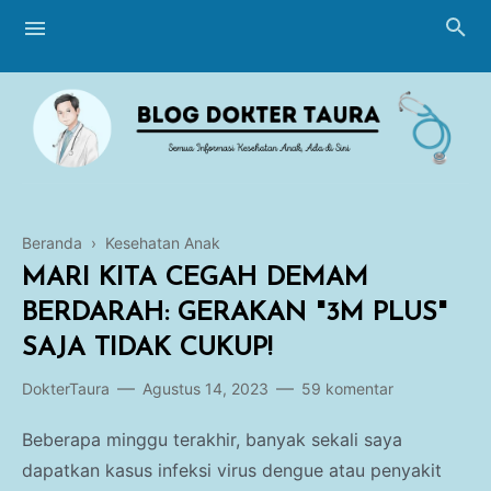
Beranda
›
Kesehatan Anak
Blogging
MARI KITA CEGAH DEMAM
Breastfeeding
BERDARAH: GERAKAN "3M PLUS"
SAJA TIDAK CUKUP!
Perawatan Bayi
DokterTaura
Agustus 14, 2023
59 komentar
Imunisasi
Beberapa minggu terakhir, banyak sekali saya
Tumbuh Kembang
dapatkan kasus infeksi virus dengue atau penyakit