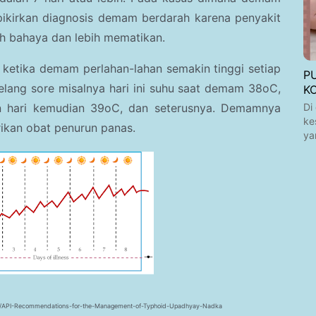
ipikirkan diagnosis demam berdarah karena penyakit
ih bahaya dan lebih mematikan.
 ketika demam perlahan-lahan semakin tinggi setiap
P
elang sore misalnya hari ini suhu saat demam 38oC,
K
Di
n hari kemudian 39oC, dan seterusnya. Demamnya
ke
rikan obat penurun panas.
ya
per/API-Recommendations-for-the-Management-of-Typhoid-Upadhyay-Nadka