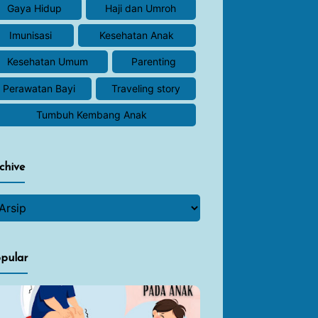
Gaya Hidup
Haji dan Umroh
Imunisasi
Kesehatan Anak
Kesehatan Umum
Parenting
Perawatan Bayi
Traveling story
Tumbuh Kembang Anak
chive
pular