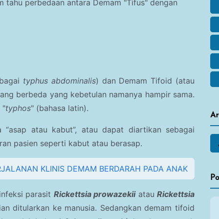
lum tahu perbedaan antara Demam "Tifus" dengan
ebagai
typhus abdominalis
) dan Demam Tifoid (atau
 yang berbeda yang kebetulan namanya hampir sama.
 "
typhos
" (bahasa latin).
Ar
ya
“asap atau kabut”, atau dapat diartikan sebagai
an pasien seperti kabut atau berasap.
RJALANAN KLINIS DEMAM BERDARAH PADA ANAK
Po
infeksi parasit
Rickettsia prowazekii
atau
Rickettsia
an ditularkan ke manusia. Sedangkan demam tifoid