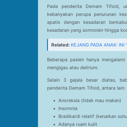
Pada penderita
Demam Tifoid, um
kebanyakan perupa penurunan kesa
apatis dengan kesadaran berkabut
kesadaran yang
somnolen
hingga ko
Related:
KEJANG PADA ANAK: IN
Beberapa pasien hanya mengalami 
mengigau atau
delirium.
Selain 3 gejala besar diatas, be
penderita
Demam Tifoid, antara lain:
Anoreksia (tidak mau makan)
Insomnia
Bradikardi relatif (kenaikan suh
Adanya ruam kulit