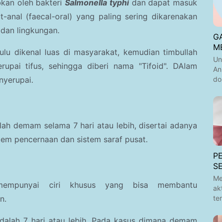
bkan oleh bakteri
Salmonella typhi
dan dapat masuk
t-anal (faecal-oral) yang paling sering dikarenakan
 dan lingkungan.
GA
M
ulu dikenal luas di masyarakat, kemudian timbullah
Un
upai tifus, sehingga diberi nama "Tifoid". DAlam
An
do
enyerupai.
ah demam selama 7 hari atau lebih, disertai adanya
em pencernaan dan sistem saraf pusat.
P
S
Me
empunyai ciri khusus yang bisa membantu
ak
te
n.
dalah 7 hari atau lebih. Pada kasus dimana demam