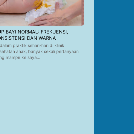
UP BAYI NORMAL: FREKUENSI,
ONSISTENSI DAN WARNA
 dalam praktik sehari-hari di klinik
sehatan anak, banyak sekali pertanyaan
ng mampir ke saya…