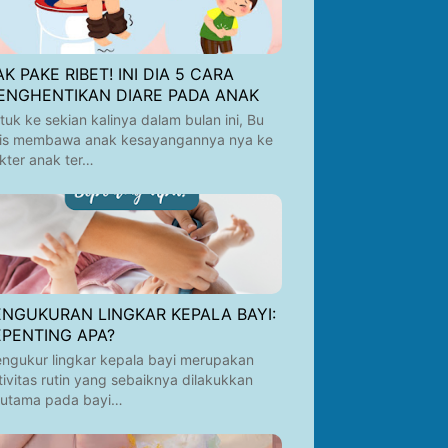
K PAKE RIBET! INI DIA 5 CARA
ENGHENTIKAN DIARE PADA ANAK
tuk ke sekian kalinya dalam bulan ini, Bu
is membawa anak kesayangannya nya ke
kter anak ter…
ENGUKURAN LINGKAR KEPALA BAYI:
EPENTING APA?
ngukur lingkar kepala bayi merupakan
tivitas rutin yang sebaiknya dilakukkan
rutama pada bayi…