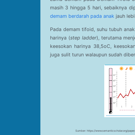
masih 3 hingga 5 hari, sebaiknya d
demam berdarah pada anak
jauh leb
Pada demam tifoid, suhu tubuh anak
harinya (
step ladder
), terutama menj
keesokan harinya 38,5oC, keesoka
juga sulit turun walaupun sudah dibe
Sumber: https://www.semanticscholar.org/pa