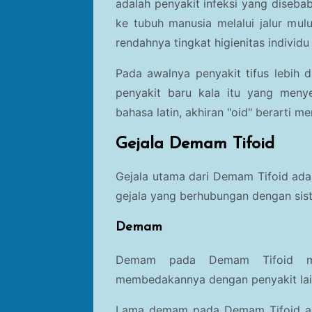
adalah penyakit infeksi yang diseba
ke tubuh manusia melalui jalur mulu
rendahnya tingkat higienitas individu
Pada awalnya penyakit tifus lebih d
penyakit baru kala itu yang menyer
bahasa latin, akhiran "oid" berarti m
Gejala Demam Tifoid
Gejala utama dari
Demam Tifoid adal
gejala yang berhubungan dengan sist
Demam
Demam pada
Demam Tifoid m
membedakannya dengan penyakit lai
Lama demam pada
Demam Tifoid a