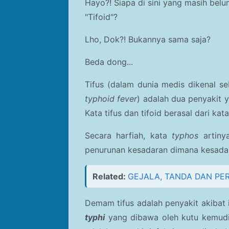
Hayo?! Siapa di sini yang masih be
"Tifoid"?
Lho, Dok?! Bukannya sama saja?
Beda dong...
Tifus (dalam dunia medis dikenal s
typhoid fever
) adalah dua penyakit
Kata tifus dan tifoid berasal dari kata
Secara harfiah, kata
typhos
artin
penurunan kesadaran dimana kesadar
Related:
GEJALA, TANDA DAN PE
Demam tifus adalah penyakit akibat 
typhi
yang dibawa oleh kutu kemudi