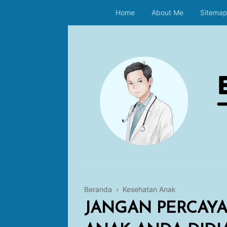
Home
About Me
Sitema
Beranda
›
Kesehatan Anak
JANGAN PERCAYA