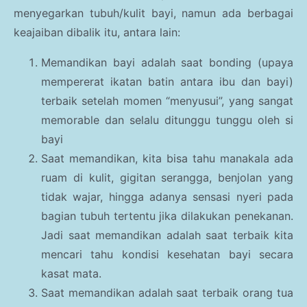
Parenting
menyegarkan tubuh/kulit bayi, namun ada berbagai
keajaiban dibalik itu, antara lain:
Traveling Story
Memandikan bayi adalah saat bonding (upaya
Kesehatan Umum
mempererat ikatan batin antara ibu dan bayi)
Gaya Hidup
terbaik setelah momen “menyusui”, yang sangat
memorable dan selalu ditunggu tunggu oleh si
Haji dan Umroh
bayi
Kesehatan Anak
Saat memandikan, kita bisa tahu manakala ada
ruam di kulit, gigitan serangga, benjolan yang
tidak wajar, hingga adanya sensasi nyeri pada
bagian tubuh tertentu jika dilakukan penekanan.
Jadi saat memandikan adalah saat terbaik kita
mencari tahu kondisi kesehatan bayi secara
kasat mata.
Saat memandikan adalah saat terbaik orang tua