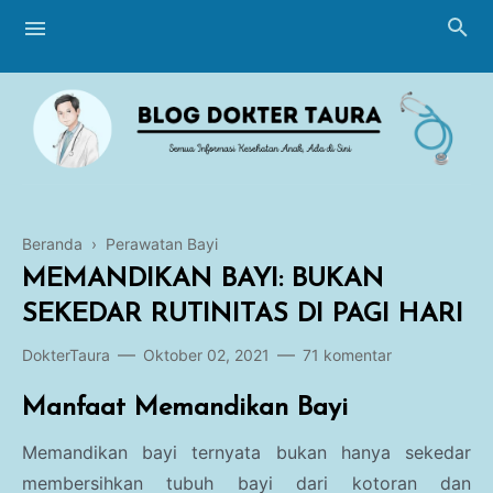
Beranda
›
Perawatan Bayi
Blogging
MEMANDIKAN BAYI: BUKAN
Breastfeeding
SEKEDAR RUTINITAS DI PAGI HARI
Perawatan Bayi
DokterTaura
Oktober 02, 2021
71 komentar
Imunisasi
Manfaat Memandikan Bayi
Tumbuh Kembang
Memandikan bayi ternyata bukan hanya sekedar
membersihkan tubuh bayi dari kotoran dan