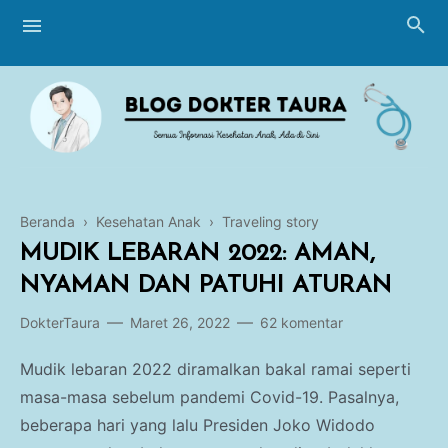
Beranda
›
Kesehatan Anak
›
Traveling story
Blogging
MUDIK LEBARAN 2022: AMAN,
Breastfeeding
NYAMAN DAN PATUHI ATURAN
Perawatan Bayi
DokterTaura
Maret 26, 2022
62 komentar
Imunisasi
Mudik lebaran 2022 diramalkan bakal ramai seperti
masa-masa sebelum pandemi Covid-19. Pasalnya,
Tumbuh Kembang
beberapa hari yang lalu Presiden Joko Widodo