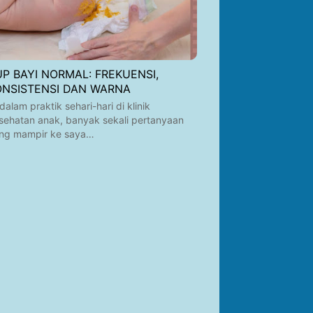
UP BAYI NORMAL: FREKUENSI,
ONSISTENSI DAN WARNA
 dalam praktik sehari-hari di klinik
sehatan anak, banyak sekali pertanyaan
ng mampir ke saya…