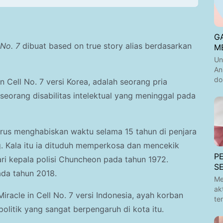
GA
l No. 7
dibuat based on true story alias berdasarkan
M
Un
An
do
n Cell No. 7 versi Korea, adalah seorang pria
eorang disabilitas intelektual yang meninggal pada
arus menghabiskan waktu selama 15 tahun di penjara
. Kala itu ia dituduh memperkosa dan mencekik
P
ari kepala polisi Chuncheon pada tahun 1972.
S
da tahun 2018.
Me
ak
 Miracle in Cell No. 7 versi Indonesia, ayah korban
te
politik yang sangat berpengaruh di kota itu.