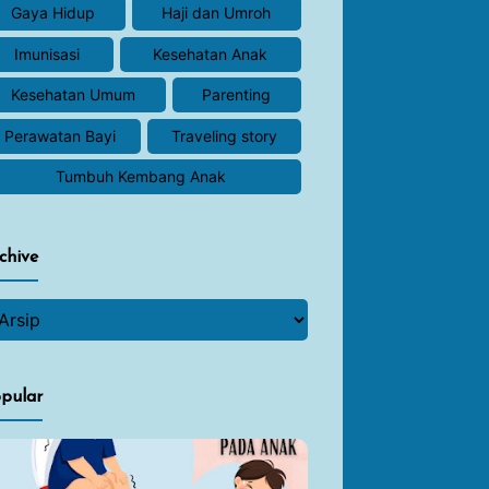
Gaya Hidup
Haji dan Umroh
Imunisasi
Kesehatan Anak
Kesehatan Umum
Parenting
Perawatan Bayi
Traveling story
Tumbuh Kembang Anak
chive
pular