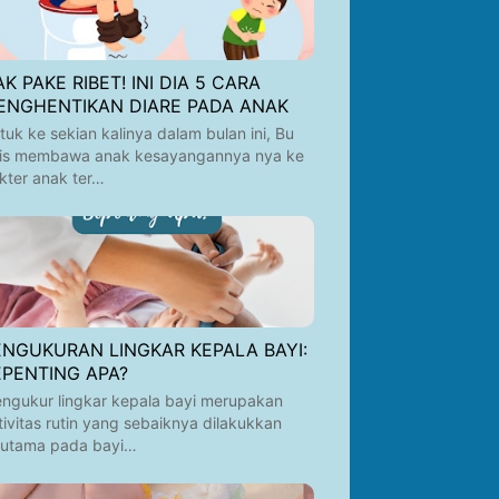
K PAKE RIBET! INI DIA 5 CARA
ENGHENTIKAN DIARE PADA ANAK
tuk ke sekian kalinya dalam bulan ini, Bu
is membawa anak kesayangannya nya ke
kter anak ter…
ENGUKURAN LINGKAR KEPALA BAYI:
EPENTING APA?
ngukur lingkar kepala bayi merupakan
tivitas rutin yang sebaiknya dilakukkan
rutama pada bayi…