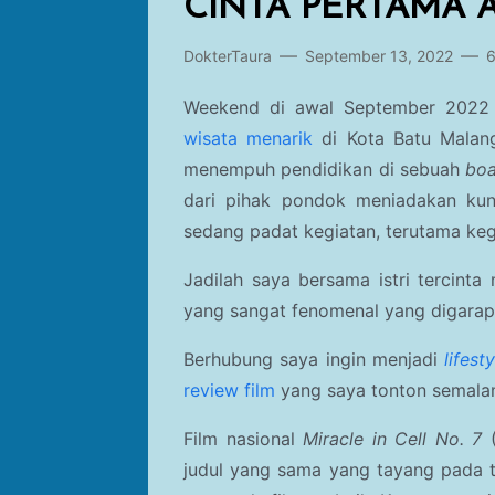
CINTA PERTAMA
DokterTaura
September 13, 2022
6
Weekend di awal September 2022 
wisata menarik
di Kota Batu Malang
menempuh pendidikan di sebuah
boa
dari pihak pondok meniadakan kunj
sedang padat kegiatan, terutama keg
Jadilah saya bersama istri tercint
yang sangat fenomenal yang digarap
Berhubung saya ingin menjadi
lifest
review film
yang saya tonton semala
Film nasional
Miracle in Cell No. 7
judul yang sama yang tayang pada t