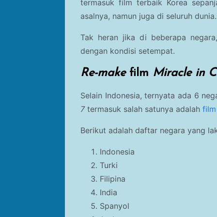
termasuk film terbaik Korea sepa
asalnya, namun juga di seluruh dunia.
Tak heran jika di beberapa negara,
dengan kondisi setempat.
Re-make
film
Miracle in Ce
Selain Indonesia, ternyata ada 6 n
7
termasuk salah satunya adalah
fil
Berikut adalah daftar negara yang la
Indonesia
Turki
Filipina
India
Spanyol