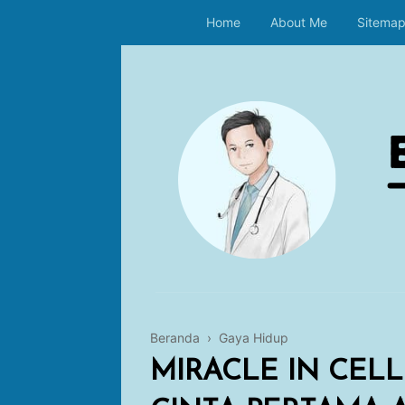
Home
About Me
Sitema
Beranda
›
Gaya Hidup
MIRACLE IN CELL