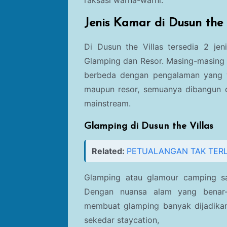
raksasi warna-warni.
Jenis Kamar di
Dusun the 
Di
Dusun the Villas tersedia 2 je
Glamping dan Resor. Masing-masing
berbeda dengan pengalaman yang ya
maupun resor, semuanya dibangun d
mainstream.
Glamping di
Dusun the Villas
Related:
PETUALANGAN TAK TERLU
Glamping atau glamour camping sa
Dengan nuansa alam yang benar-b
membuat glamping banyak dijadikan
sekedar staycation,