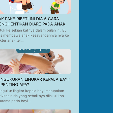
K PAKE RIBET! INI DIA 5 CARA
ENGHENTIKAN DIARE PADA ANAK
tuk ke sekian kalinya dalam bulan ini, Bu
is membawa anak kesayangannya nya ke
kter anak ter…
ENGUKURAN LINGKAR KEPALA BAYI:
EPENTING APA?
ngukur lingkar kepala bayi merupakan
tivitas rutin yang sebaiknya dilakukkan
rutama pada bayi…