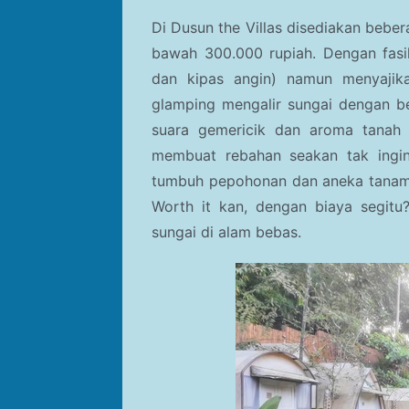
Di
Dusun the Villas disediakan bebe
bawah 300.000 rupiah. Dengan fasil
dan kipas angin) namun menyajik
glamping mengalir sungai dengan b
suara gemericik dan aroma tanah y
membuat rebahan seakan tak ingin 
tumbuh pepohonan dan aneka tanaman
Worth it kan, dengan biaya segit
sungai di alam bebas.