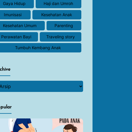
Gaya Hidup
Haji dan Umroh
Imunisasi
Kesehatan Anak
Kesehatan Umum
Parenting
Perawatan Bayi
Traveling story
Tumbuh Kembang Anak
chive
pular