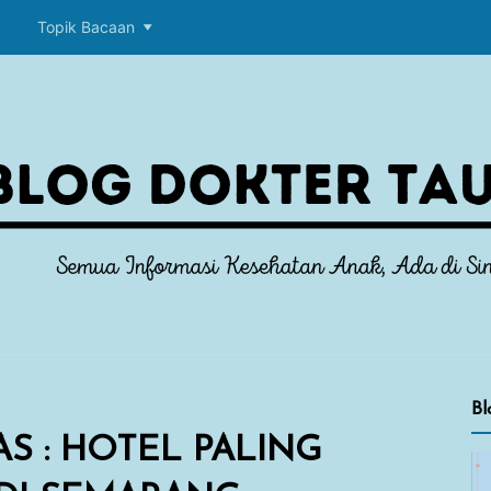
p
Topik Bacaan
Bl
S : HOTEL PALING