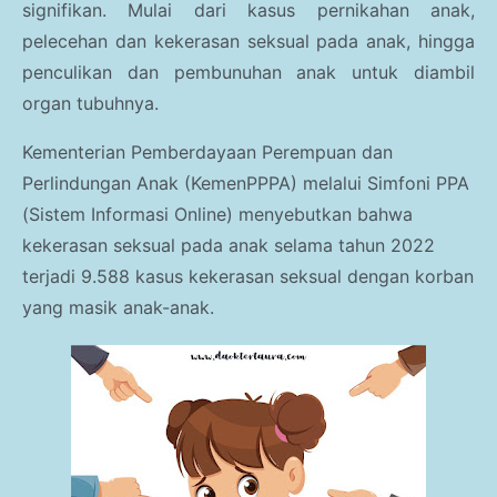
Parenting
signifikan. Mulai dari kasus pernikahan anak,
pelecehan dan kekerasan seksual pada anak, hingga
Traveling Story
penculikan dan pembunuhan anak untuk diambil
Kesehatan Umum
organ tubuhnya.
Gaya Hidup
Kementerian Pemberdayaan Perempuan dan
Perlindungan Anak (KemenPPPA) melalui Simfoni PPA
Haji dan Umroh
(Sistem Informasi Online) menyebutkan bahwa
kekerasan seksual pada anak selama tahun 2022
Kesehatan Anak
terjadi 9.588 kasus kekerasan seksual dengan korban
yang masik anak-anak.