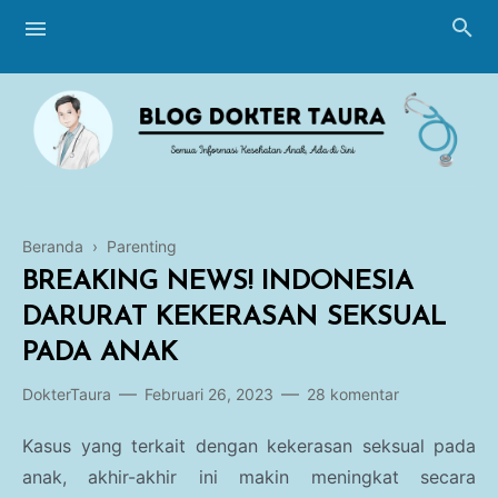
Beranda
›
Parenting
Blogging
BREAKING NEWS! INDONESIA
Breastfeeding
DARURAT KEKERASAN SEKSUAL
PADA ANAK
Perawatan Bayi
DokterTaura
Februari 26, 2023
28 komentar
Imunisasi
Kasus yang terkait dengan kekerasan seksual pada
Tumbuh Kembang
anak, akhir-akhir ini makin meningkat secara